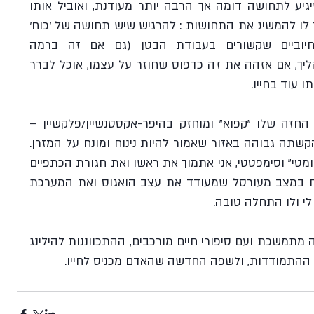
התרגיל ואצור מנח עוקף-בטן שיגיע לתחושה דומה אך הרבה יותר מעודנת, ואוביל אותו 
להבחין בחיוביות שבחוויה. אעזור לו להמשיג את התחושות : להרגיש שיש תחושה של 'כוח' 
(לא מאמץ), ושיש אלמנטים חיוביים שקשורים בעבודת הבטן (גם אם זה ברמה 
העניינית-אנטומית). בהמשך התהליך, אם אזהה את זה כדפוס שחוזר על עצמו, אוכל לברר 
 עוד בחייו.
אדם שהאזור הטורקלי של בית החזה שלו "קפוא" ומוחזק בהיפר-אקסטנשיין/פלקשיין – 
כאשר הוא ישכב על הגב נראה הקשתה גבוהה באזור שאמור להיות נינוח ומונח על המזרן. 
במקום להשאיר אותו במנח "טראומטי" וסימפטטי, אני אתמוך את ראשו ואת חגורת הכתפיים 
בעזרת כריות, ואוודא שגופו מונח במצב מעורסל שמעודד את עצב הואגוס ואת המערכת 
י ולו התחלה טובה.
אני מוצאת שבעבודה עם טראומה מתמשכת ועם סיפורי חיים מורכבים, ההתכווננות להילינג 
 ההתמודדות, ולשפה החדשה שהאדם מכניס לחייו.