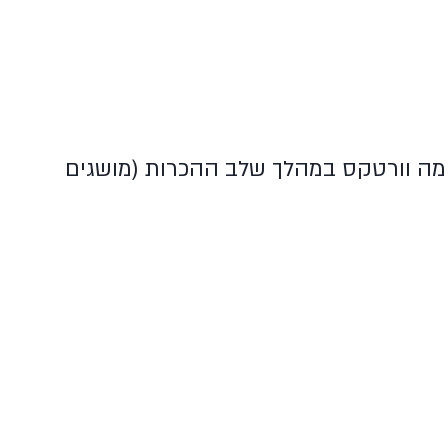
אוריינטציה גופנית
קצת עליי
ומה וורטקס במהלך שלב ההכרות (מושגים
כוח