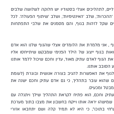
קצת כמו במודלים לינאריים טיפוליים, לתהליכים אצלי בסטודיו יש חלוקה לשלושה שלבים 
(שיכולים לקחת חודשים) : שלב 'ההכרות', שלב 'האינטימיות', ושלב 'שיתוף הפעולה'. לכל 
אחד מהשלבים הללו יש מאפיינים שקל לזהות בגוף, והם מסמנים את שלבי התפתחות 
כחלק מתהליך ההתקרבות אל גוף , אני מלמדת את הלומדים אצלי שהגוף שלנו הוא אדם 
נוסף שחי בתוכנו. יש גישות שרואות בגוף ייצוג של הילד הפנימי שמבקש שיתייחסו אליו 
באופן מסויים , אבל אני ממשילה את הגוף לאדם עתיק מאוד, עדין וחכם שיכול ללמד אותנו 
הסובב אותנו. 
מניסיוני זאת תפישה שמשאירה לגוף את האפשרות להגיב בצורה אנושית ובוגרת (לעומת 
התנהגות ילדית) אל מול השינויים שהוא עובר בתהליך, כי גם אדם עתיק וחכם ישנה את 
מבטל ומכעיס.
ת
המפגש הראשון עם אותו אדם עתיק וחכם, הוא פתיח לקראת התהליך שילך ויתגלה עם 
הזמן, ואותו גוף עתיר ידע, מבקש שמישהו יראה אותו וייקח בחשבון את מצבו בתוך מערכת 
היחסים המורכבת עם האדם ש"חי בתוכו", כי היא לא תמיד קלה ושם יתחבאו אזורי 