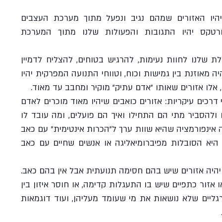
תזכורת קצרה, הילינג וורטקס יהיו האזורים שמהם נגיב ונפעל מתוך מערכת העצבים 
הפרה-סימפטטית והטראומה וורטקס יהיו התגובות והפעולות שלנו מתוך המערכת 
אזורי ההילינג יתבטאו בגוף ביכולת שלנו לחוות נעימות, להרגיש בטוחים, להצליח לדמיין 
אלמנטים חיובים. תנועת הגוף תהיה מאוזנת בין גמישות וכוח, וטווחי התנועה המפרקית יהיו 
, אלו אזורים שאותו "אדם עתיק" מוקיר ומחבב עד מאוד.
אזורי טראומה בגוף יתנהגו בשתי דרכים עיקריות: אזורים כואבים שיהיו מאוד מוכרים לאדם 
שמולנו – הוא יידע לספר עליהם ולהסביר מתי הם התחילו ואיך הם פועלים, ומה עובד לו 
טוב כדי להרגיע אותם ועוד הרבה אינפורמציה שהיא שוות ערך ל"הכרות אינטימית" עם כאב 
שהוא גופני בלבד (דוגמה טובה היא הסובלות מפיברומיאליגה או אנשים שחיים עם כאב 
 ייצוג נוסף של טראומה וורטקס , יהיה אזורים שיש בהם חסימה תנועתית אבל אין בהם כאב. 
כמו לדוגמה אגן מסובב לאחור, או אזור כתפיים שיש בו התעגלות קדימה, או חוסר איזון בין 
פלג גוף עליון לתחתון או כפות רגליים שלא נושאות את מי שעומד מעליהן, ועוד דוגמאות 