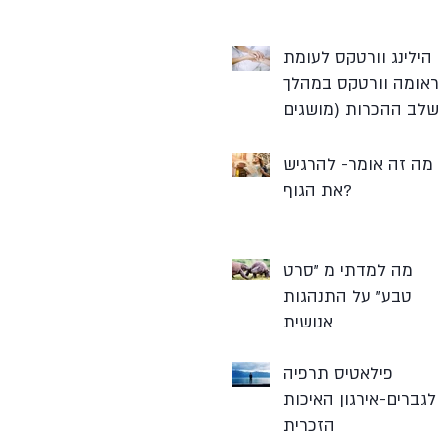
הילינג וורטקס לעומת
ראומה וורטקס במהלך
שלב ההכרות (מושגים
מתוך SE)
מה זה אומר- להרגיש
את הגוף?
מה למדתי מ "סרט
טבע" על התנהגות
אנושית
פילאטיס תרפיה
לגברים-אירגון האיכות
הזכרית