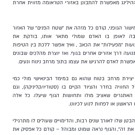
אזורי הילינג. הרחבה של אזורי ההילינג מאפשרת להתבונן באזורי הטראומה מזווית אחרת 
כדי לעשות את זה אני נעזרת במישור הגופני, קודם כל מזהה את "שטח הפנים" של האזור 
הכואב ומתרחקת ממנו. מקשיבה לאופן בו האדם שמולי מתאר אותו, בודקת את 
הביו-מכניקה שלו ורואה איזה תנועות "מפעילות" את הכאב , ואיך אפשר ללכת בין הטיפות 
ולהרחיב את מנעד אפשרויות התנועה דרך אזורים אחרים בגוף. ואז יוצרת מהלכים שבונים 
מאפשרת לאדם להרגיש את עצמו בתוך מרחב נינוח ונעים.
הרחבה של אזורי ההילינג, היא יצירת מרחב בטוח שהוא גם במימד הבינאישי מולי כמי 
שמנחה את התהליך, גם אל מול החוויה בחדר והציוד הקיים בו (סטודיו/קליניקה), וגם 
במימד התחושתי-אישי אל מול האתגרים שאציב מולו ותחושות הגוף שיעלו. כל אלה 
ראשון או לפחות לנוע לכיוונו.
אדם שנמנע מלהפעיל את שרירי הבטן שלו לאורך שנים רבות, והדימויים שעולים לו מתרגילי 
בטן הם "מאמץ", "סיוט" "לא צריך את זה", והגוף נראה שמוט ומבוהל – קודם כל אפסיק את 