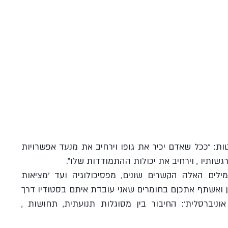
ט
"אוריינטציה גופנית" במילים פשוטות: "ככל שאדם יכיר את גופו וירחיב את מנעד אפשרויות 
גשותיו , וירחיב את יכולות ההתמודדות שלו".  
תחומים שונים עושים בצמד המילים האלה הקשרים שונים, מפסיכולוגיה ועד 'מציאות 
מדומה'. וגם אני אשחק עם הרעיון ואשתף אתכןם בחומרים שאני עובדת איתם בסטודיו דרך 
גישה שאני קוראת לה 'תנועה אוניברסלית': החיבור בין מסוגלות תנועתית, תחושות , 