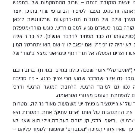
כשאדם מגיע להתחיל תהליך, אני יוצאת מנקודת הנחה – שרוב ההתמקמות שלו במפגש 
הראשון תהיה מונעת מתוך הטראומה וורטקס. מעבר לסיפור הביוגרפי שחי בתוכו ויוצר 
תגובתיות משל עצמו, מתקיים מערך שלם של תגובות תת-קרקעיות שרלוונטיות ל"כאן 
ועכשיו" של המפגש הראשון: מה קורה בגוף כשאדם מגיע למקום חדש, פוגש מורה/מטפלת 
חדשה, אמור להפעיל את הגוף (כשלעצמו זה כבר מפחיד להרבה אנשים). לא ברור איזה 
אתגרים הוא יפגוש, ומה יקרה אם לא יהיה לו "כיף"? ואם יכאב לו ? ואם הוא יתחרט? המון 
סימני שאלה מתרוצצים אצלו בראש ויוצרים הפעלה אל תוך הגוף שמראש נמצא ב"מוד" של 
מבחינת הגוף האנטומי-אוניברסלי ("אוניברסלי" אומר שככה כולנו בנויים ובנויות), ברוב רובם 
של המקרים, אזור שמחזיק כאב גופני זה אזור שהדבר שהוא הכי צריך כרגע - זה סביבה 
תומכת. ואם זה נכון לגוף , זה נכון גם למימד הרגשי. הרחבת המנעד הרגשי ודרכי 
ים להפחתת העומס מאזורי הטראומה.
למפגש הראשון (אינטייק) בתהליך של 'אוריינטציה גופנית' יש משמעות מאוד גדולה, ומטרות 
מאוד ברורות שעוזרות לי לזהות את ההתנהגות של אותו "אדם עתיק". אחת המטרות היא 
להימנע מכניסה לאזורי כאב (פיזי/רגשי) . באופן כללי, קו מנחה בעבודה שלי הוא שאני לא 
נכנסת לאזורים כואבים/מפחידים, עד שאין אזורי תמיכה "מכובדים" שאפשר לסמוך עליהם – 