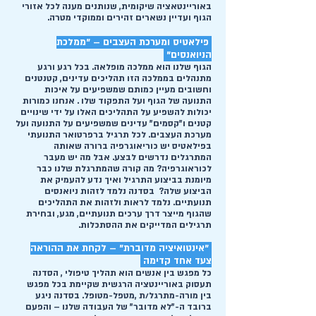
באוריינטאציה שיקומית, שנותנים מענה לכל אזורי
הגוף ועדיין נשארים זהירים וממוקדי מטרה.
פילאטיס ומערכת העצבים – "ממלכת
הניואנסים"
הגוף שלנו הוא ממלכה מופלאה. בכל רגע ורגע
מתנהלים בממלכה הזו תהליכים עדינים, קטנטנים
וחשובים מעיין כמותם שמשפיעים על איכות
התנועה של הגוף ועל התפקוד שלו . אנחנו כמורות
יכולות להשפיע על התהליכים האלו על ידי שינויים
קטנים ו"קסמים" עדינים שמשפיעים על התנועה ועל
מערכת העצבים. לכל תרגיל ברפרטואר התנועתי
בפילאטיס יש כוריאוגרפיה ברורה שאותה
המתרגלים נדרשים לבצע. אבל מה יש מעבר
לכוראוגרפיה? מה קורה שהמתרגלת שלנו כבר
מיומנת בביצוע התרגיל ואיך נדע להעמיק את
הביצוע שלה? בסדנה נלמד לזהות ניואנסים
תנועתיים. נלמד לראות ולזהות את התהליכים
שהגוף מייצר דרך ערכים תנועתיים, מגע, ובחירת
תרגילים המדייקים את ההסתכלות.
"אינטואיציה מדוברת" – לקחת את ההוראה
צעד אחד קדימה
כל מפגש בין אנשים הוא תהליך טיפולי , הסדנה
תעסוק באוריינטציה הרגשית שקיימת בכל מפגש
בין מורה-מתרגל/ת ,מטפל-מטופל. בסדנה ניגע
ברובד ה-"לא מדובר" של העבודה שלנו – והפעם