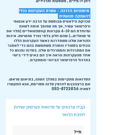
ניתן לו מילים , משמעות ותרגילים.
מיומנויות הדרכה - עשרת העקרונות ככלי
להעמקה תנועתית
טכניקת פילאטיס מבוססת על הרבה ידע אנטומי
ורפרטואר עשיר, אך מה שהופך אותה לשונה
ומיוחדת הם 6-10 עקרונות קונספטואליים (תלוי את
מי שואלים...) שהם חלק בלתי נפרד מהשיטה. איכות
ההוראה שלנו משתדרגת כאשר העקרונות הללו
נוכחים בסטודיו והמורה משתמשת בהם כדי לאתגר
את המתרגלות והמתרגלים שלה. בסדנה נפגוש כל
אחד מהעקרונות ונראה איך הם באים לידי ביטוי
בתרגול הרפרטואר הבינוני והמתקדם .
הסדנאות מתקיימות במהלך השנה, בתיאום מראש.
אם ברצונכן/ם להזמין סדנה מסויימת, אנא התקשרו
052-8722836
למאיה
קבלו עדכונים על סדנאות וקורסים ישירות
לתיבת הדואר