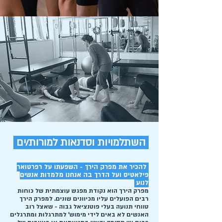
השתלמויות וסדנאות למורות/ים
להכיר את מפרק הירך - השפעתו על רפרטואר
פילאטיס ועל הדרך בה אנחנו מלמדות אנשים
לנוע
מפרק הירך הוא נקודת מפגש עוצמתית של כוחות
רבים הפועלים עליו מכיוונים שונים. למפרק הירך
טווחי תנועה בעלי פוטנציאל גבוה - שאצל רוב
האנשים לא באים לידי מימוש' למתרגלות ומתרגלים