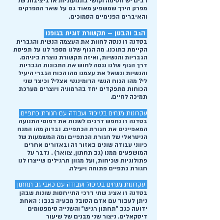
רבים יש חסימה וקושי בתנועתיות או ביציבות של
מפרק הירך שמשפיע מאוד גם על שאר המפרקים
והאיברים הפנימיים הסמוכים.
הגב והבטן – תקשורת זוגית בגופנו
בסדנה זו ננסה לחוות את העצמה הנשית והגברית
הקיימת בתוכנו. מה הגוף שלנו מספר לנו על תפיסת
הגבריות והנשיות, ואיזה תקשורת נוצרת ביניהם.
דרך הגוף שלנו ננסה לחוש את התכונות הגבריות
והנשיות ונשאל את עצמנו מהו הכוח הגברי היעיל
לי? מהו הכוח הנשי הדומיננטי אצלי? וכיצד שני
הכוחות מתפקדים יחד בהרמוניה ויוצרים מערכת
תמיכה לחיים.
עקרונות מנחים בטיפול ועבודה עם חגורת כתפיים.
בסדנה זו נחפש דרכים לשנות את דפוסי התנועה
המאפיינים את חגורת הכתפיים. נבדוק מהו המנח
הניטראלי של חגורת הכתפיים ומה המשמעות של
כיווני עבודה שונים באזור זה ובאזורים אחרים
המושפעים ממנו (גב תחתון, צוואר) . נדבר על
פתולוגיות שכיחות, ועל מגוון תרגילים שייצרו לנו
חגורת כתפיים פתוחה ויעילה.
עקרונות מנחים בטיפול ועבודה עם כאבי גב תחתון
בסדנה זו אציג שתי דרכי התייחסות שונות שבהן
ניתן לעבוד עם אדם הסובל מבעיה בגבו : האחת
ידועה כגב "תחתון רגיש" והשנייה סימפטומים
דיסקאלים. ניצור שני מבנים של שיעור