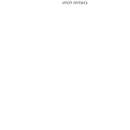
בהצלחה לכולנו
#תנועהאוניברסלית
#תנועה
#פיתוחמודעות
#איזון
#הרמוניה